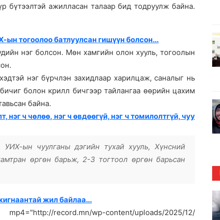
үр бүтээлтэй ажилласан талаар бид тодруулж байна.
Х-ын тогоолоо батлуулсан гишүүн болсон...
үдийн нэг болсон. Мөн хамгийн олон хууль, тогоолын
сон.
хэдтэй нэг бүрчлэн захидлаар харилцаж, саналыг нь
 бичиг болон крилл бичгээр тайлангаа өөрийн цахим
тавьсан байна.
т, нэг ч чөлөө, нэг ч өвдөөгүй, нэг ч томилолтгүй, чуу
, УИХ-ын чуулганы дэгийн тухай хууль, Хүнсний
хамтран өргөн барьж, 2-3 тогтоол өргөн барьсан
жигнаантай жил байлаа...
="http://record.mn/wp-content/uploads/2025/12/