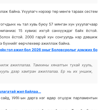
ллаж байна. Ухуулагч нэрээр төр мөнгө тараах сестем
огчдынх нь тал хувь буюу 57 мянган хүн ухуулагчаар
мпаниас 15 хувиас ихгүй санхүүждэг байх ёстой.
болох ёстой. 2000 гаруй хүн сонгуулдь нэр дэвшиж
нэ бүхнийг өөрчлөхөөр ажиллаж байна.
ийн гол ажил бол 2026 оныг Боловсролыг дэмжих бо
чилж ажиллалаа. Тамхины хяналтын тухай хууль,
хууль дээр хамтран ажиллалаа. Ер нь их уншиж,
лагатай жил байлаа...
й сайд, УИХ-ын дарга нэг өдөр огцорж парламентын