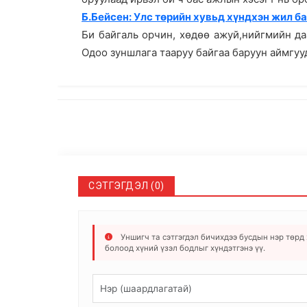
Б.Бейсен: Улс төрийн хувьд хүндхэн жил ба
Би байгаль орчин, хөдөө ажуй,нийгмийн да
Одоо зуншлага тааруу байгаа баруун аймгуу
СЭТГЭГДЭЛ (0)
Уншигч та сэтгэгдэл бичихдээ бусдын нэр төрд х
болоод хүний үзэл бодлыг хүндэтгэнэ үү.