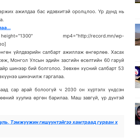
төржих ажилдаа бас идэвхитэй оролцлоо. Үр дүнд нь
а.
аа...
="1300" mp4="http://record.mn/wp-
eo]
хөнгөн үйлдвэрийн салбарт ажиллаж өнгөрлөө. Хасах
өсөж, Монгол Улсын эдийн засгийн өсөлтийн 60 гаруй
байр шинээр бий болголоо. Зөвхөн хүсний салбарт 53
эхүүнээ шинэчилж гаргалаа.
аад сар арай болоогүй ч 2030 он хүртэлх үндсэн
лөөний хуулиа өргөн барилаа. Маш завгүй, үр дүнтэй
ууль, Тэмжүүжин гишүүнтэйгээ хамтраад гурван х