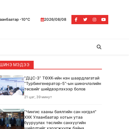
аанбаатар -10°C
2026/08/08
ШИНЭ МЭДЭЭ
"ДЦС-3” ТӨХК-ийн нэн шаардлагатай
“Турбингенератор-5”-ын шинэчлэлийн
төсвийг шийдвэрлэхээр болов
21 цаг, 39 минут
"Чингис хааны баялгийн сан нэгдэл"
ХХК Улаанбаатар хотын утаа
бууруулах төслийн санхүүгийн
шийдлтийг хэрэгжүүлж байна