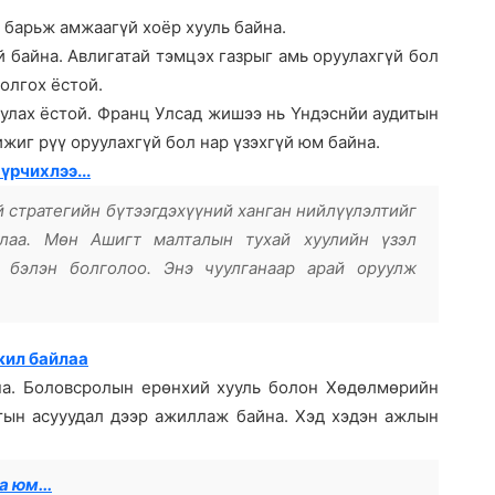
 барьж амжаагүй хоёр хууль байна.
й байна. Авлигатай тэмцэх газрыг амь оруулахгүй бол
олгох ёстой.
улах ёстой. Франц Улсад жишээ нь Үндэснйи аудитын
жиг рүү оруулахгүй бол нар үзэхгүй юм байна.
үрчихлээ...
 стратегийн бүтээгдэхүүний ханган нийлүүлэлтийг
длаа. Мөн Ашигт малталын тухай хуулийн үзэл
 бэлэн болголоо. Энэ чуулганаар арай оруулж
жил байлаа
на. Боловсролын ерөнхий хууль болон Хөдөлмөрийн
тын асууудал дээр ажиллаж байна. Хэд хэдэн ажлын
 юм...