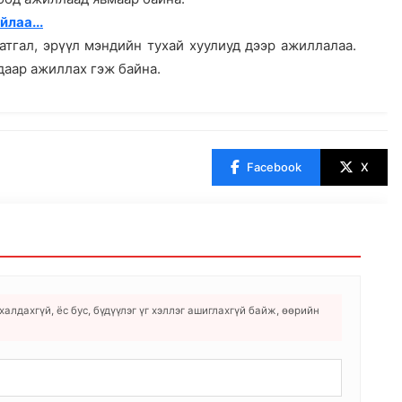
йлаа...
атгал, эрүүл мэндийн тухай хуулиуд дээр ажиллалаа.
даар ажиллах гэж байна.
Facebook
X
алдахгүй, ёс бус, бүдүүлэг үг хэллэг ашиглахгүй байж, өөрийн