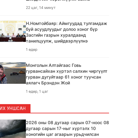
22 цаг, 14 минут
Н.Номтойбаяр: Аймгуудад тулгамдаж
буй асуудлуудыг долоо хоног бүр
Засгийн газрын хуралдаанд
танилцуулж, шийдвэрлүүлнэ
1 өдөр
Монголын Алтайгаас Говь
гурвансайхан хүртэл салхин чиргүүлт
гурван дугуйтаар 61 хоног туучсан
аялагч Брэндэн Жой
1 өдөр, 1 цаг
COP16-COP17 хүртэлх замыг
ИХ УНШСАН
холбосон торгоны замын цуваа
Монголд ирлээ
2026 оны 08 дугаар сарын 07-ноос 08
1 өдөр, 2 цаг
дугаар сарын 17-ныг хүртэлх 10
хоногийн цаг агаарын урьдчилсан