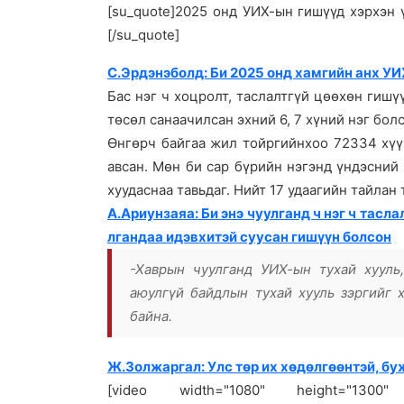
[su_quote]2025 онд УИХ-ын гишүүд хэрхэн 
[/su_quote]
С.Эрдэнэболд: Би 2025 онд хамгийн анх УИ
Бас нэг ч хоцролт, таслалтгүй цөөхөн гишү
төсөл санаачилсан эхний 6, 7 хүний нэг бол
Өнгөрч байгаа жил тойргийнхоо 72334 хүү
авсан. Мөн би сар бүрийн нэгэнд үндэсний
хуудаснаа тавьдаг. Нийт 17 удаагийн тайлан 
А.Ариунзаяа: Би энэ чуулганд ч нэг ч таслал
лгандаа идэвхитэй суусан гишүүн болсон
-Хаврын чуулганд УИХ-ын тухай хууль
аюулгүй байдлын тухай хууль зэргийг 
байна.
Ж.Золжаргал: Улс төр их хөдөлгөөнтэй, бу
[video width="1080" height="1300" mp4