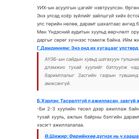
УИХ-ын асуулгын цагийг нэвтрүүлсэн. Өргөн
Энэ улсад хоёр зүйлийг зайлшгүй хийх ёсто
улс төрийн нөлөө, дарамт шахалтаас ангид б
Мөн Үндэсний аудитын хуульд өөрчлөлт ору
даргыг сөрөг хүчнээс томилж байна. Ийм жи
Г.Дамдинням: Энэ онд их хугацааг улстөрд 
АҮЭБ-ын сайдын хувьд шатахуун түлшний
длэмжих тухай хуулийг батлуулж ча
баримтлалыг Засгийн газрын түвшинд
амжсангүй.
Б.Хэрлэн: Тасралтгүй л ажилласан, завгүй 
-Би 2-3 хуулийн төсөл дээр ажиллаж бай
тухай хууль, ажлын байрны бэлгийн дарам
хэсэгт ажиллалалаа.
Ө.Шижир: Өөрийнхөө дүгнэх нь ч хаашаа