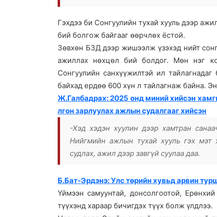
Гэхдээ би Сонгуулийн тухай хууль дээр ажи
бий болгож байгааг өөрчлөх ёстой.
Зөвхөн БЗД дээр жишээлж үзэхэд нийт сонг
ажиллах нөхцөл бий болдог. Мөн нэг ко
Сонгуулийн санхүүжилтэй ил тайлагнадаг 
байхад ердөө 600 хүн л тайлагнаж байна. Э
Ж.Галбадрах: 2025 онд миний хийсэн хамг
лгон зарлуулах ажлын судалгааг хийсэн
-Хэд хэдэн хуулин дээр хамтран санаа
Нийгмийн ажлын тухай хууль гэх мэт 
судлах, ажил дээр завгүй суулаа даа.
Б.Бат-Эрдэнэ: Улс төрийн хувьд арвин турш
Үймээн самуунтай, донсолгоотой, Ерөнхи
түүхэнд хараар бичигдэх түүх болж үлдлээ.