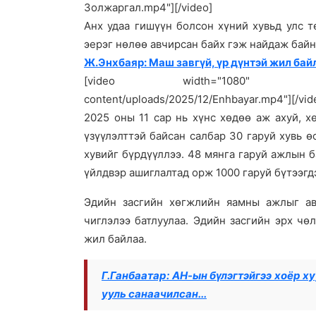
Золжаргал.mp4"][/video]
Анх удаа гишүүн болсон хүний хувьд улс 
эерэг нөлөө авчирсан байх гэж найдаж байн
Ж.Энхбаяр: Маш завгүй, үр дүнтэй жил байл
[video width="1080" height
content/uploads/2025/12/Enhbayar.mp4"][/vid
2025 оны 11 сар нь хүнс хөдөө аж ахуй, 
үзүүлэлттэй байсан салбар 30 гаруй хувь 
хувийг бүрдүүллээ. 48 мянга гаруй ажлын 
үйлдвэр ашиглалтад орж 1000 гаруй бүтээгд
Эдийн засгийн хөгжлийн яамны ажлыг ав
чиглэлээ батлуулаа. Эдийн засгийн эрх чө
жил байлаа.
Г.Ганбаатар: АН-ын бүлэгтэйгээ хоёр х
ууль санаачилсан...