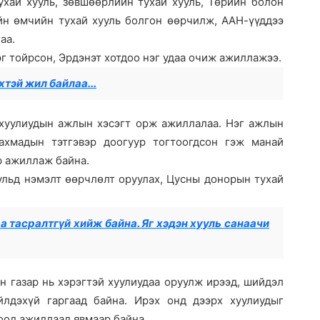
ухай хууль, зөвшөөрлийн тухай хууль, Төрийн болон
йн өмчийн тухай хууль болгон өөрчилж, ААН-үүддээ
аа.
эг тойрсон, Эрдэнэт хотдоо нэг удаа очиж ажиллажээ.
хтэй жил байлаа...
 хуулиудын ажлын хэсэгт орж ажиллалаа. Нэг ажлын
ахмадын тэтгэвэр доогуур тогтоогдсон гэж манай
р ажиллаж байна.
ульд нэмэлт өөрчлөлт оруулах, Цусны донорын тухай
 тасралтгүй хийж байна. Яг хэдэн хууль санаачи
йн газар нь хэрэгтэй хуулиудаа оруулж ирээд, шийдэл
йлдэхүй гаргаад байна. Ирэх онд дээрх хуулиудыг
роод ажиллаад явмаар байна.