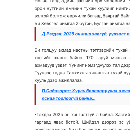
Нөгөө талд Эдийн засгийн эрх чөлөөний т
орон нутгийн өмчийн тухай хуулийг нийти
ээлтэй болгож өөрчилж багаад баяртай байг
Би Хөвсгөл аймгаа 2 бүтэн, Булган аймгаа н
Д.Рэгдэл: 2025 он маш завгүй, уулзалт и
Би голцуу ахмад настны тэтгэврийн тухай
хэсгийг ахалж байна. 170 гаруй мянган 
ахмадууд үздэг. Үүнийг нэмэгдүүлэх тал дээ
Түүнээс гадна Тамхихны хяналтын тухай ху
хууль дээр ажиллалаа.
П.Сайнзориг: Хууль боловсруулах ажлаа
лснаа тоолоогүй байна...
-Гэхдээ 2025 он хангалтгүй л байна. Засги
гаргаад явах ёстой. Шийдэл дээрээ эс ү
оруулаад ирвэл би ч бас ажлын хэсэгт нь о