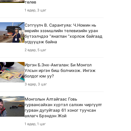
төлөв
2026 оны 08 дугаар сарын 07-ноос 08
дугаар сарын 17-ныг хүртэлх 10
1 өдөр, 3 цаг
хоногийн цаг агаарын урьдчилсан
төлөв
Сэтгүүлч В. Сарантуяа: Ч.Номин нь
1 өдөр, 3 цаг
өөрийн эзэмшлийн телевизийн уран
бүтээлчдээ “янаглан “хорлож байгаад
эгдүүцэж байна
ТБХ 67 асуудал хэлэлцэж, нийслэлийн
төсвийн талаарх ерөнхий хяналтын
2 өдөр, 5 цаг
сонсгол зохион байгуулсан байна
1 өдөр, 4 цаг
Иргэн Б.Энх-Амгалан: Би Монгол
Улсын иргэн биш болчихож. Ингэж
болдог юм уу?
Украины дроны цохилт Оросын
газрын тос боловсруулах салбарыг
3 өдөр, 3 цаг
гүн хямралд орууллаа
1 өдөр, 5 цаг
Монголын Алтайгаас Говь
гурвансайхан хүртэл салхин чиргүүлт
гурван дугуйтаар 61 хоног туучсан
Ихэнх нутгаар дуу цахилгаантай
аялагч Брэндэн Жой
аадар бороо орно
1 өдөр, 1 цаг
1 өдөр, 6 цаг