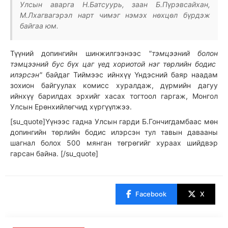
Улсын аварга Н.Батсуурь, заан Б.Пүрэвсайхан,
М.Лхагвагэрэл нарт чимэг нэмэх нөхцөл бүрдэж
байгаа юм.
Түүний допингийн шинжилгээнээс
"тэмцээний болон
тэмцээний бус бүх цаг үед хориотой нэг төрлийн бодис
илэрсэн"
байдаг Тиймээс ийнхүү Үндэсний баяр наадам
зохион байгуулах комисс хуралдаж, дүрмийн дагуу
ийнхүү барилдах эрхийг хасах тогтоол гаргаж, Монгол
Улсын Ерөнхийлөгчид хүргүүлжээ.
[su_quote]Үүнээс гадна Улсын гарди Б.Гончигдамбаас мөн
допингийн төрлийн бодис илэрсэн тул тавын давааны
шагнал болох 500 мянган төгрөгийг хураах шийдвэр
гарсан байна. [/su_quote]
Facebook
X