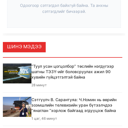
Одоогоор сэтгэгдэл байхгүй байна. Та анхны
сэтгэгдлийг бичээрэй.
ШИНЭ МЭДЭЭ
“Туул усан цогцолбор” төслийн нэгдүгээр
шатны ТЭЗҮ-ийг боловсруулах ажил 90
хувийн гүйцэтгэлтэй байна
28 минут
Сэтгүүлч В. Сарантуяа: Ч.Номин нь өөрийн
эзэмшлийн телевизийн уран бүтээлчдээ
“янаглан “хорлож байгаад эгдүүцэж байна
1 цаг, 46 минут