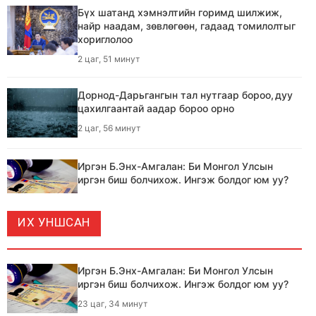
Бүх шатанд хэмнэлтийн горимд шилжиж,
найр наадам, зөвлөгөөн, гадаад томилолтыг
хориглолоо
2 цаг, 51 минут
Дорнод-Дарьгангын тал нутгаар бороо, дуу
цахилгаантай аадар бороо орно
2 цаг, 56 минут
Иргэн Б.Энх-Амгалан: Би Монгол Улсын
иргэн биш болчихож. Ингэж болдог юм уу?
23 цаг, 34 минут
ИХ УНШСАН
Эрдэнэс тавантолгойн уурхайчдын гэр
бүлийн гишүүд уурхайн үйлдвэрлэл, үйл
ажиллагаатай танилцлаа
Иргэн Б.Энх-Амгалан: Би Монгол Улсын
иргэн биш болчихож. Ингэж болдог юм уу?
23 цаг, 56 минут
23 цаг, 34 минут