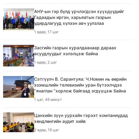
Засгийн газрын хуралдаанаар дараах
асуудлуудыг хэлэлцэж байна
АНУ-ын гэр бүлд үрчлэгдсэн хүүхдүүдийг
1 өдөр, 2 цаг
Гадаадын иргэн, харьяатын газрын
удирдлагууд хүлээн авч уулзлаа
1 өдөр, 17 цаг
Ихэнх нутгаар бороо, дуу цахилгаантай
аадар бороо орно
Засгийн газрын хуралдаанаар дараах
1 өдөр, 2 цаг
асуудлуудыг хэлэлцэж байна
1 өдөр, 2 цаг
АНУ-ын гэр бүлд үрчлэгдсэн хүүхдүүдийг
Гадаадын иргэн, харьяатын газрын
удирдлагууд хүлээн авч уулзлаа
Сэтгүүлч В. Сарантуяа: Ч.Номин нь өөрийн
эзэмшлийн телевизийн уран бүтээлчдээ
1 өдөр, 17 цаг
“янаглан “хорлож байгаад эгдүүцэж байна
1 цаг, 46 минут
СOP-17 хурлын төлөвлөлтийн бүс (Zone 1,
Zone 2, Zone 3)-д хамаарах сургуулийн
судалгаа
Цанхийн зүүн уурхайн гэрээт компаниудад
хөндлөнгийн аудит хийв
1 өдөр, 18 цаг
2 өдөр, 19 цаг